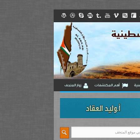
نية
أهم المكتشفات
زوار المتحف