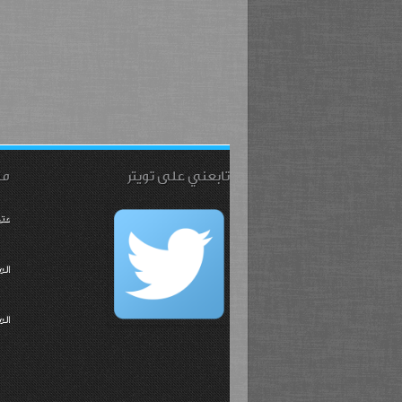
تابعني على تويتر
مت
متح
الم
ال