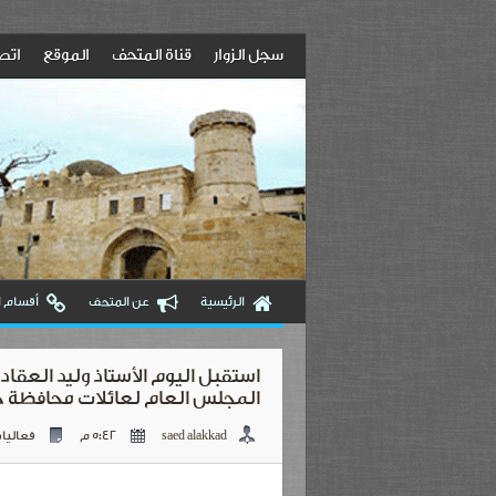
سجل الزوار
قناة المتحف
الموقع
اتصل
الرئيسية
عن المتحف
أقسام 
استقبل اليوم الأستاذ وليد العقاد 
المجلس العام لعائلات محافظة 
saed alakkad
5:42 م
فعاليا