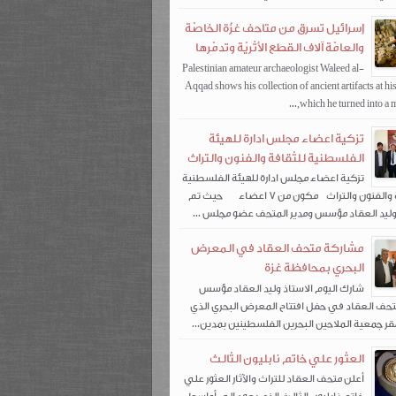
إسرائيل تسرق من متاحف غزّة الخاصّة
والعامّة آلاف القطع الأثريّة وتدمّرها
Palestinian amateur archaeologist Waleed al-
Aqqad shows his collection of ancient artifacts at hi
which he turned into a mu
تزكية اعضاء مجلس ادارة للهيئة
الفلسطنية للثقافة والفنون والتراث
تزكية اعضاء مجلس ادارة للهيئة الفلسطنية
للثقافة والفنون والتراث مكون من 7 اعضاء حيث تم
أ.وليد العقاد مؤسس ومدير المتحف عضو مجلس ...
مشاركة متحف العقاد في المعرض
البحري بمحافظة غزة
شارك اليوم الاستاذ وليد العقاد مؤسس
تحف العقاد في حفل افتتاح المعرض البحري الذي
قر جمعية الملاحين البحرين الفلسطينين بمدين...
العثور علي خاتم نابليون الثالث
أعلن متحف العقاد للتراث والآثار العثور علي