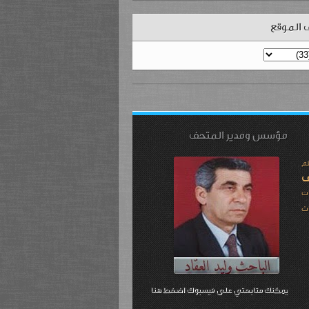
 الموقع
مؤسس ومدير المتحف
لم
ف
ت
ث
يمكنك متابعتي على فيسبوك اضغط هنا