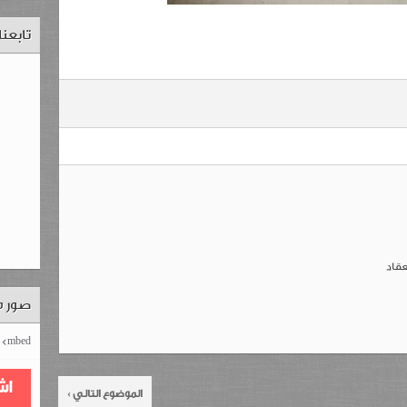
تابعن
عقاد
صور م
mbed>
اش
الموضوع التالي ›