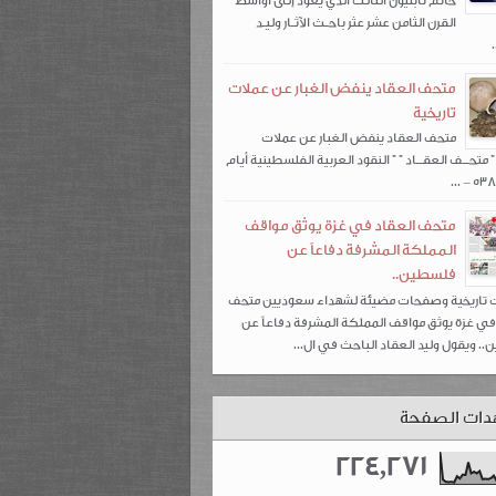
خاتم نابليون الثالث الذي يعود إلى أواسط
القرن الثامن عشر عثر باحـث الآثـار وليـد
متحف العقاد ينفض الغبار عن عملات
تاريخية
متحف العقاد ينفض الغبار عن عملات
" متحــف العقــاد " " النقود العربية الفلسطينية أيام
متحف العقاد في غزة يوثق مواقف
المملكة المشرفة دفاعاً عن
فلسطين..
ت تاريخية وصفحات مضيئة لشهداء سعوديين متحف
في غزة يوثق مواقف المملكة المشرفة دفاعاً عن
. ويقول وليد العقاد الباحث في ال...
دات الصفحة
224,271