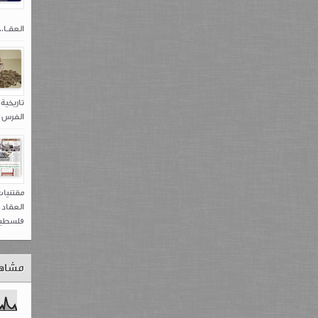
العقـا...
تاريخية 
الفرس 538 – ...
مقتنيا
العقاد 
فلسطين.
مشاه