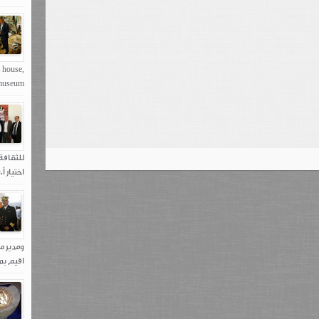
s house,
seum,...
اختيار 
ومدير م
اقيم بم