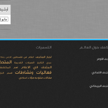
أرشيف
احف حول العالـم
التسميات
اخبار المتاحف
اعلام من فلسطين
الارض بتتك
ف اللوفر
المتح
التاريخ
العملات القديمة
عربي
المتحف في الاعلام
اهم المكتشفا
فعاليات ونشاطات
تحف الالماني
قسم الترا
مقالات متنوعه
هؤلاء اسلافي
متحف البريطاني