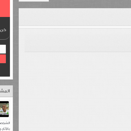
كن ع
المشا
الشخصي
بالآثار