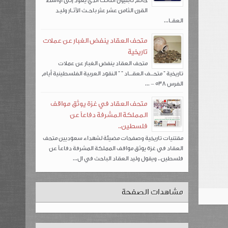
خاتم نابليون الثالث الذي يعود إلى أواسط
القرن الثامن عشر عثر باحـث الآثـار وليـد
العقـا...
متحف العقاد ينفض الغبار عن عملات
تاريخية
متحف العقاد ينفض الغبار عن عملات
تاريخية " متحــف العقــاد " " النقود العربية الفلسطينية أيام
الفرس 538 – ...
متحف العقاد في غزة يوثق مواقف
المملكة المشرفة دفاعاً عن
فلسطين..
مقتنيات تاريخية وصفحات مضيئة لشهداء سعوديين متحف
العقاد في غزة يوثق مواقف المملكة المشرفة دفاعاً عن
فلسطين.. ويقول وليد العقاد الباحث في ال...
مشاهدات الصفحة