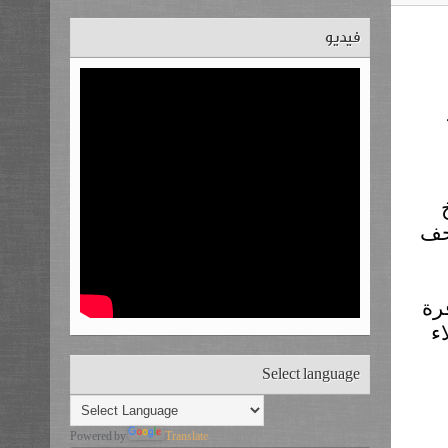
فيديو
اكاديميا من جامعة الاقصى متمثلا بعميد كلية الفنون الجميلة الدكتور 
عاهد حلس والفنان محمد لبد والفنان عبد الرؤوف العجوري والفنان 
وكان في استقبالهم الأستاذ وليد العقادالباحث في علم الآثار والتاريخ 
الفلسطيني، وقدم مدير المتحف شرحاً تفصيلياً حول محتويات المتحف 
من جانبه أبدى رئيس الوفد د. عاهد حلس إعجابه بالمحتويات المتوفرة 
في المتحف، والتي تعود لأزمة وعصور تاريخية متعددة، داعياً إلى إيلاء 
Select language
Powered by
Translate