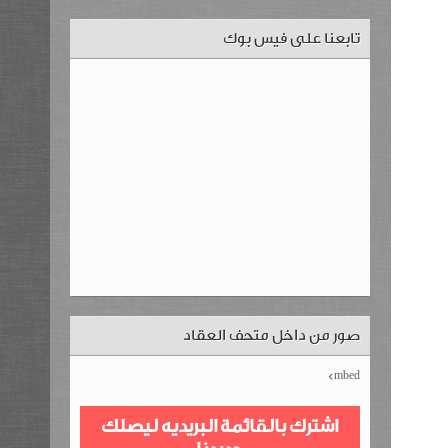
تابعنا على فيس بوك
صور من داخل متحف العقاد
mbed>
اشترك بالقائمة البريديه ليصلك