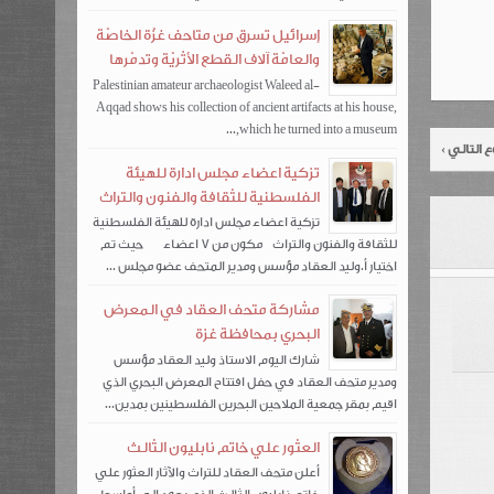
إسرائيل تسرق من متاحف غزّة الخاصّة
والعامّة آلاف القطع الأثريّة وتدمّرها
Palestinian amateur archaeologist Waleed al-
Aqqad shows his collection of ancient artifacts at his house,
which he turned into a museum,...
 التالي ›
تزكية اعضاء مجلس ادارة للهيئة
الفلسطنية للثقافة والفنون والتراث
تزكية اعضاء مجلس ادارة للهيئة الفلسطنية
للثقافة والفنون والتراث مكون من 7 اعضاء حيث تم
اختيار أ.وليد العقاد مؤسس ومدير المتحف عضو مجلس ...
مشاركة متحف العقاد في المعرض
البحري بمحافظة غزة
شارك اليوم الاستاذ وليد العقاد مؤسس
ومدير متحف العقاد في حفل افتتاح المعرض البحري الذي
اقيم بمقر جمعية الملاحين البحرين الفلسطينين بمدين...
العثور علي خاتم نابليون الثالث
أعلن متحف العقاد للتراث والآثار العثور علي