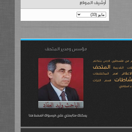
أرشيف الموقع
مؤسس ومدير المتحف
م من فلسطين
الارض بتتكلم
المتحف
لات القديمة
علام
اهم المكتشفات
شاطات
قسم التراث
ء اسلافي
يمكنك متابعتي على فيسبوك اضغط هنا