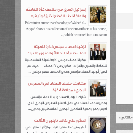
إسرائيل تسرق من متاحف غزّة الخاصّة
والعامّة آلاف القطع الأثريّة وتدمّرها
Palestinian amateur archaeologist Waleed al-
Aqqad shows his collection of ancient artifacts at his house,
which he turned into a museum,...
تزكية اعضاء مجلس ادارة للهيئة
الفلسطنية للثقافة والفنون والتراث
تزكية اعضاء مجلس ادارة للهيئة الفلسطنية
للثقافة والفنون والتراث مكون من 7 اعضاء حيث تم
اختيار أ.وليد العقاد مؤسس ومدير المتحف عضو مجلس ...
مشاركة متحف العقاد في المعرض
البحري بمحافظة غزة
شارك اليوم الاستاذ وليد العقاد مؤسس
ومدير متحف العقاد في حفل افتتاح المعرض البحري الذي
اقيم بمقر جمعية الملاحين البحرين الفلسطينين بمدين...
 التالي ›
العثور علي خاتم نابليون الثالث
أعلن متحف العقاد للتراث والآثار العثور علي