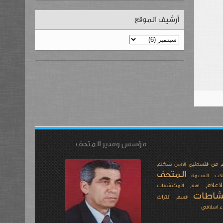
أرشيف الموقع
مؤسس ومدير المتحف
م من فلسطين
الارض بتتكلم
المتحف
لات القديمة
علام
اهم المكتشفات
شاطات
قسم التراث
ء اسلافي