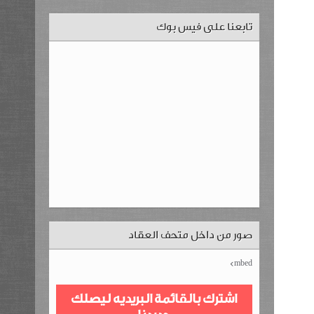
تابعنا على فيس بوك
صور من داخل متحف العقاد
mbed>
اشترك بالقائمة البريديه ليصلك