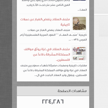
خاتم نابليون الثالث الذي يعود إلى أواسط
القرن الثامن عشر عثر باحـث الآثـار وليـد
العقـا...
متحف العقاد ينفض الغبار عن عملات
تاريخية
متحف العقاد ينفض الغبار عن عملات
تاريخية " متحــف العقــاد " " النقود العربية الفلسطينية أيام
الفرس 538 – ...
متحف العقاد في غزة يوثق مواقف
المملكة المشرفة دفاعاً عن
فلسطين..
مقتنيات تاريخية وصفحات مضيئة لشهداء سعوديين متحف
العقاد في غزة يوثق مواقف المملكة المشرفة دفاعاً عن
فلسطين.. ويقول وليد العقاد الباحث في ال...
مشاهدات الصفحة
224,286