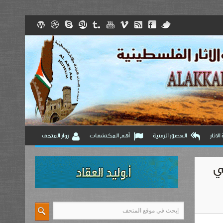
لاثار
العصور الزمنية
أهم المكتشفات
زوار المتحف
ي