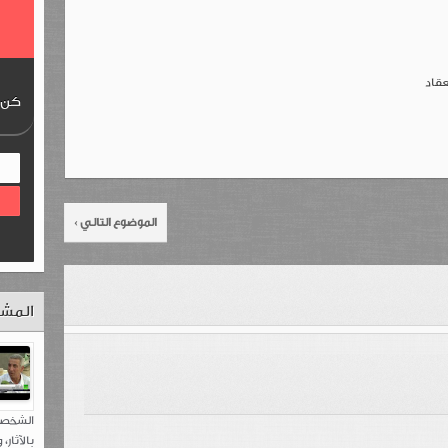
عقاد
كن ع
الموضوع التالي ›
المشا
الشخصي
بالآثار