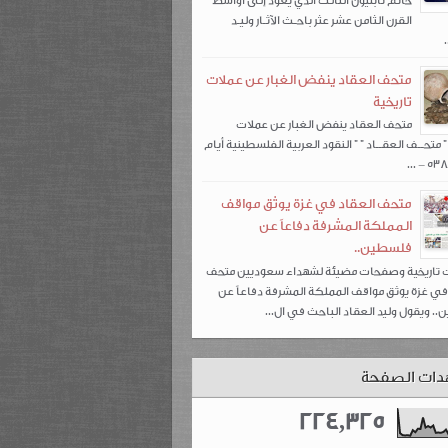
خاتم نابليون الثالث الذي يعود إلى أواسط
القرن الثامن عشر عثر باحـث الآثـار وليـد
متحف العقاد ينفض الغبار عن عملات
تاريخية
متحف العقاد ينفض الغبار عن عملات
" متحــف العقــاد " " النقود العربية الفلسطينية أيام
متحف العقاد في غزة يوثق مواقف
المملكة المشرفة دفاعاً عن
فلسطين..
ت تاريخية وصفحات مضيئة لشهداء سعوديين متحف
في غزة يوثق مواقف المملكة المشرفة دفاعاً عن
. ويقول وليد العقاد الباحث في ال...
دات الصفحة
224,325