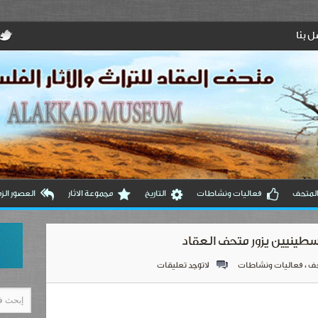
 بنا
المتحف
فعاليات ونشاطات
التاريخ
مجموعة الاثار
العصور الزم
سطينيين يزور متحف العقاد
حف
،
فعاليات ونشاطات
لاتوجد تعليقات