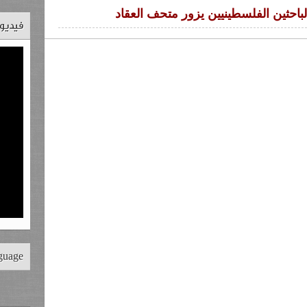
باحثين الفلسطينيين يزور متحف العقاد
فيديو
nguage