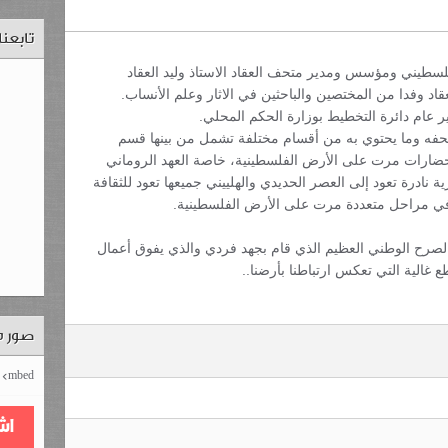
تابعن
فلسطيني ومؤسس ومدير متحف العقاد الاستاذ وليد العقاد
د وفدا من المختصين والباحثين في الاثار وعلم الأنساب.
 عام دائرة التخطيط ب
وزارة الحكم المحلي.
متحفه وما يحتوي به من أقسام مختلفة تشمل من بينها قسم
وحضارات مرت على الأرض الفلسطينية، خاصة العهد الروماني
 نادرة تعود إلى العصر الحديدي والهلييني جميعها تعود للثقافة
ة في مراحل متعددة مرت على الأرض الفلسطينية.
ا الصرح الوطني العظيم الذي قام بجهد فردي والذي يفوق أعمال
ع غالية التي تعكس ارتباطنا بأرضنا..
صور م
mbed>
اش