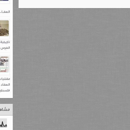
العقـا...
تاريخية 
الفرس 538 – ...
مقتنيا
العقاد 
فلسطين.
مشاه