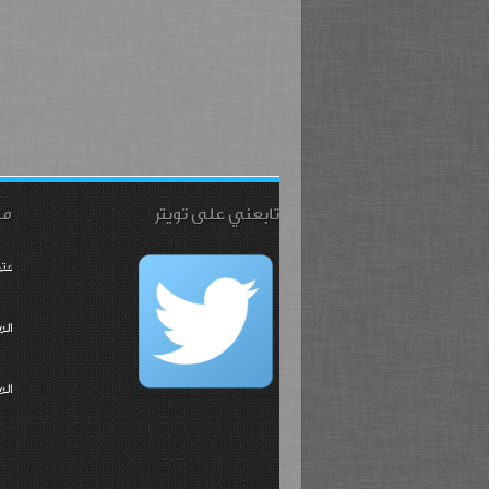
تابعني على تويتر
مت
متح
الم
ال