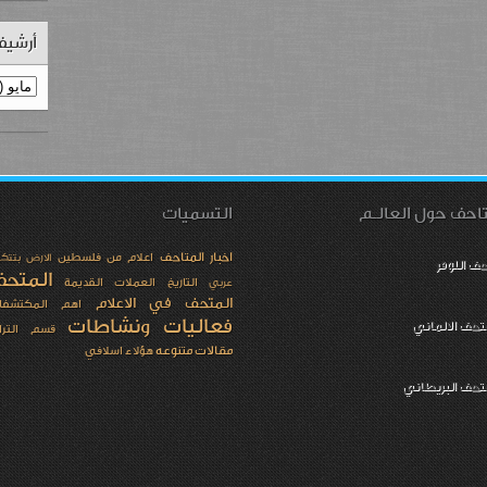
أرشيف
احف حول العالـم
التسميات
اخبار المتاحف
اعلام من فلسطين
الارض بتتك
ف اللوفر
المتح
التاريخ
العملات القديمة
عربي
المتحف في الاعلام
اهم المكتشفا
فعاليات ونشاطات
تحف الالماني
قسم الترا
مقالات متنوعه
هؤلاء اسلافي
متحف البريطاني