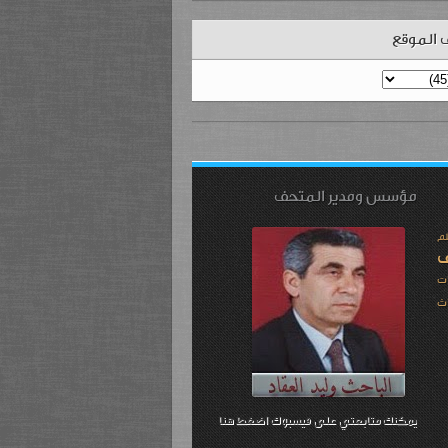
 الموقع
مؤسس ومدير المتحف
لم
ف
ت
ث
يمكنك متابعتي على فيسبوك اضغط هنا