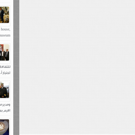
s house,
seum,...
اختيار 
ومدير م
اقيم بم