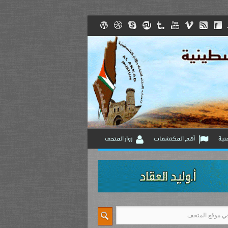
نية
أهم المكتشفات
زوار المتحف