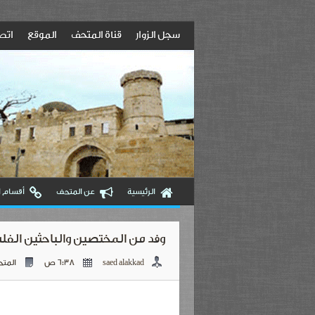
سجل الزوار
قناة المتحف
الموقع
اتصل
الرئيسية
عن المتحف
أقسام 
وفد من المختصين والباحثين الفل
saed alakkad
6:38 ص
المت