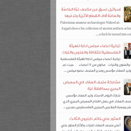
إسرائيل تسرق من متاحف غزّة الخاصّة
والعامّة آلاف القطع الأثريّة وتدمّرها
Palestinian amateur archaeologist Waleed al-
Aqqad shows his collection of ancient artifacts at hi
which he turned into a mu
تزكية اعضاء مجلس ادارة للهيئة
الفلسطنية للثقافة والفنون والتراث
تزكية اعضاء مجلس ادارة للهيئة الفلسطنية
للثقافة والفنون والتراث مكون من 7 اعضاء حيث تم
أ.وليد العقاد مؤسس ومدير المتحف عضو مجلس ...
مشاركة متحف العقاد في المعرض
البحري بمحافظة غزة
شارك اليوم الاستاذ وليد العقاد مؤسس
تحف العقاد في حفل افتتاح المعرض البحري الذي
قر جمعية الملاحين البحرين الفلسطينين بمدين...
العثور علي خاتم نابليون الثالث
أعلن متحف العقاد للتراث والآثار العثور علي